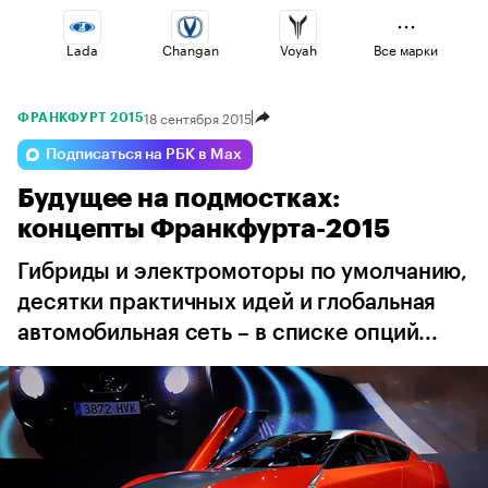
Lada
Changan
Voyah
Все марки
18 сентября 2015
ФРАНКФУРТ 2015
Jaecoo
Geely
Volga
Подписаться на РБК в Max
Будущее на подмостках:
Omoda
Haval
Esteo
концепты Франкфурта-2015
Гибриды и электромоторы по умолчанию,
десятки практичных идей и глобальная
автомобильная сеть – в списке опций...