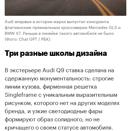
Audi впервые в истории марки выпустил конкурента
флагманским премиальным кроссоверам Mercedes GLS и
BMW X7. Раньше в линейке такого автомобиля не было
(Фото: Chat GPT / РБК)
Три разные школы дизайна
В экстерьере Audi Q9 ставка сделана на
сдержанную монументальность: строгие
линии кузова, фирменная решетка
Singleframe с уникальным выразительным
рисунком, которого нет на других моделях
бренда, и узкие светодиодные фары
00:00
/
00:00
формируют образ солидного, но не
кричащего о своем статусе автомобиля.