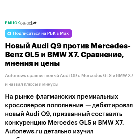
09:00
РЫНОК
Подписаться на РБК в Max
Новый Audi Q9 против Mercedes-
Benz GLS и BMW X7. Сравнение,
мнения и цены
Autonews сравнил новый Audi Q9 с Mercedes GLS и BMW X7
и назвал плюсы и минусы
На рынке флагманских премиальных
кроссоверов пополнение — дебютировал
новый Audi Q9, призванный составить
конкуренцию Mercedes GLS и BMW X7.
Autonews.ru детально изучил