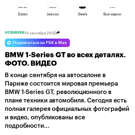
Esteo
Jaecoo
Geely
Все марки
14 сентября 2012
НОВИНКИ
Voyah
Lada
Haval
Подписаться на РБК в Max
BMW 1-Series GT во всех деталях.
Omoda
Volga
Changan
ФОТО. ВИДЕО
В конце сентября на автосалоне в
Париже состоится мировая премьера
BMW 1-Series GT, революционного в
плане техники автомобиля. Cегодня есть
полная галерея официальных фотографий
и видео, опубликованы все
подробности...