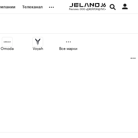
...
омпании
Телеканал
изионеры
дования
Omoda
Voyah
Все марки
наличной валюты