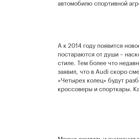
автомобилю спортивной агр
А к 2014 году появится ново
постараются от души – наск
стиле. Тем более что неда
заявил, что в Audi скоро с
«Четырех колец» будут разб
кроссоверы и спорткары. Ка
Можно ожидать и снижения в