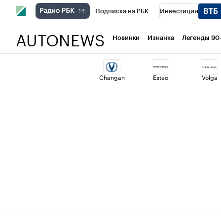
Подписка на РБК
Инвестиции
AUTONEWS
РБК Вино
Спорт
Школа управлени
Новинки
Изнанка
Легенды 90
Национальные проекты
Город
Ст
Changan
Esteo
Volga
Кредитные рейтинги
Франшизы
Проверка контрагентов
Политика