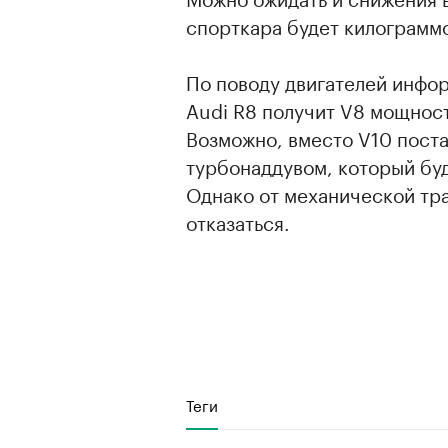
спорткара будет килограммо
По поводу двигателей инфор
Audi R8 получит V8 мощност
Возможно, вместо V10 поста
турбонаддувом, который буд
Однако от механической тр
отказаться.
00:00
/
00:00
Теги