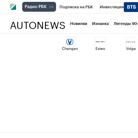
Подписка на РБК
Инвестиции
AUTONEWS
РБК Вино
Спорт
Школа управлени
Новинки
Изнанка
Легенды 90
Национальные проекты
Город
Ст
Changan
Esteo
Volga
Кредитные рейтинги
Франшизы
Политика
Экономика
Бизнес
Т