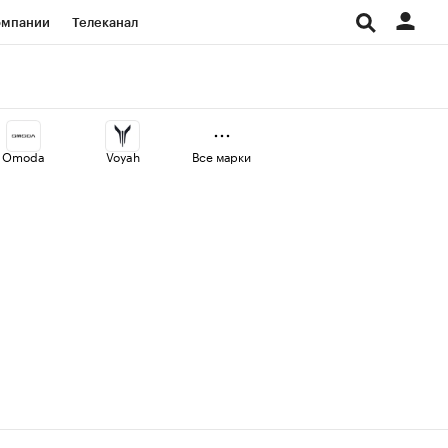
омпании
Телеканал
изионеры
дования
Omoda
Voyah
Все марки
Проверка контрагентов