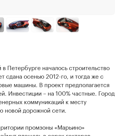
 в Петербурге началось строительство
т сдана осенью 2012-го, и тогда же с
рвые машины. В проект предполагается
ей. Инвестиции – на 100% частные. Город
енерных коммуникаций к месту
ю новой дорожной сети.
рритории промзоны «Марьино»
аймут площадь в сорок гектаров.