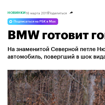
16 марта 2011
Поделиться
НОВИНКИ
Подписаться на РБК в Max
BMW готовит г
На знаменитой Северной петле Ню
автомобиль, повергший в шок вид