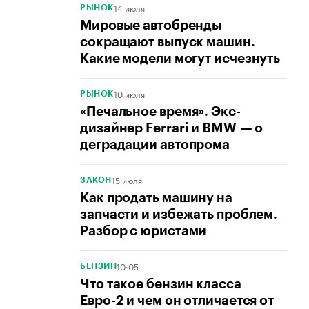
14 июля
РЫНОК
Мировые автобренды
сокращают выпуск машин.
Какие модели могут исчезнуть
10 июля
РЫНОК
«Печальное время». Экс-
дизайнер Ferrari и BMW — о
деградации автопрома
15 июля
ЗАКОН
Как продать машину на
запчасти и избежать проблем.
Разбор с юристами
10:05
БЕНЗИН
Что такое бензин класса
Евро-2 и чем он отличается от