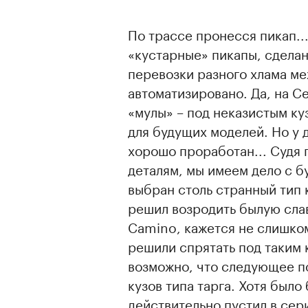
По трассе пронесся пикап..
«кустарные» пикапы, сделан
перевозки разного хлама ме
автоматизировано. Да, на С
«мулы» – под неказистым к
для будущих моделей. Но у 
хорошо проработан... Судя 
деталям, мы имеем дело с 
выбран столь странный тип 
решил возродить былую слав
Camino, кажется не слишко
решили спрятать под таким
возможно, что следующее п
кузов типа тарга. Хотя был
действительно пустил в сер