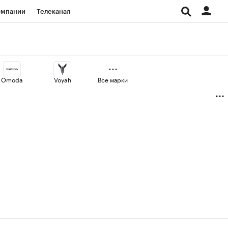
омпании
Телеканал
изионеры
дования
Omoda
Voyah
Все марки
Проверка контрагентов