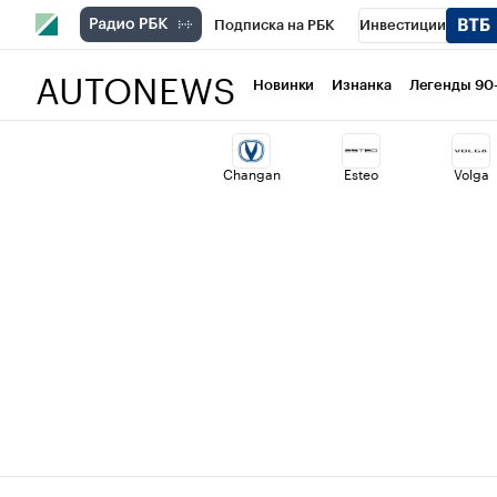
Подписка на РБК
Инвестиции
AUTONEWS
РБК Вино
Спорт
Школа управлени
Новинки
Изнанка
Легенды 90
Национальные проекты
Город
Ст
Changan
Esteo
Volga
Кредитные рейтинги
Франшизы
Политика
Экономика
Бизнес
Т