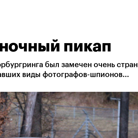
оночный пикап
рбургринга был замечен очень стра
авших виды фотографов-шпионов...