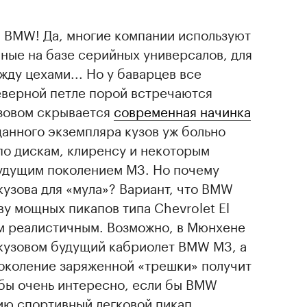
. BMW! Да, многие компании используют
ные на базе серийных универсалов, для
жду цехами... Но у баварцев все
еверной петле порой встречаются
узовом скрывается
современная начинка
данного экземпляра кузов уж больно
по дискам, клиренсу и некоторым
будущим поколением М3. Но почему
кузова для «мула»? Вариант, что BMW
у мощных пикапов типа Chevrolet El
м реалистичным. Возможно, в Мюнхене
 кузовом будущий кабриолет BMW M3, а
околение заряженной «трешки» получит
о бы очень интересно, если бы BMW
ию спортивный легковой пикап.