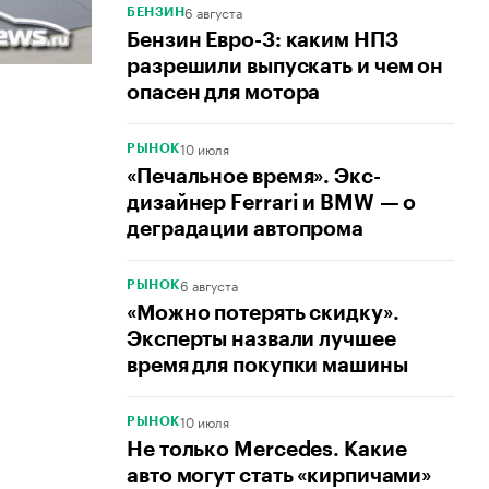
6 августа
БЕНЗИН
Бензин Евро-3: каким НПЗ
разрешили выпускать и чем он
опасен для мотора
10 июля
РЫНОК
«Печальное время». Экс-
дизайнер Ferrari и BMW — о
деградации автопрома
6 августа
РЫНОК
«Можно потерять скидку».
Эксперты назвали лучшее
время для покупки машины
10 июля
РЫНОК
Не только Mercedes. Какие
авто могут стать «кирпичами»