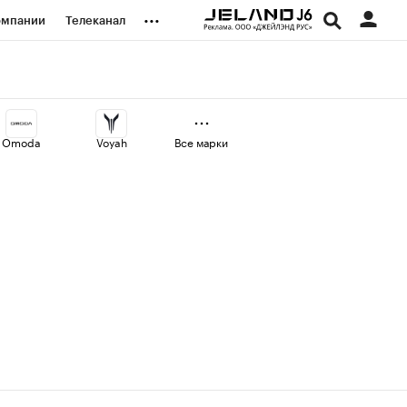
...
омпании
Телеканал
изионеры
дования
Omoda
Voyah
Все марки
наличной валюты