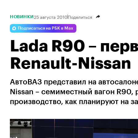
25 августа 2010
Поделиться
НОВИНКИ
Подписаться на РБК в Max
Lada R90 – пер
Renault-Nissan
АвтоВАЗ представил на автосалоне
Nissan – семиместный вагон R90, 
производство, как планируют на за