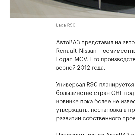
Lada R90
АвтоВАЗ представил на авт
Renault-Nissan – семиместн
Logan MCV. Его производств
весной 2012 года.
Универсал R90 планируется 
большинстве стран СНГ под
новинке пока более не изве
утверждать, постановка в п
развитии собственного прое
Напомним, ранее АвтоВАЗ п