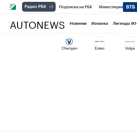
Подписка на РБК
Инвестиции
AUTONEWS
РБК Вино
Спорт
Школа управлени
Новинки
Изнанка
Легенды 90
Национальные проекты
Город
Ст
Changan
Esteo
Volga
Кредитные рейтинги
Франшизы
Проверка контрагентов
Политика