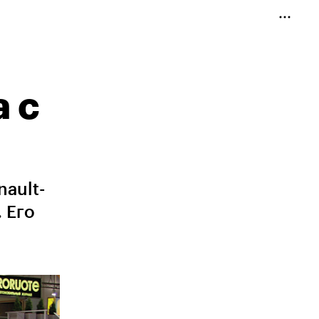
 с
ault-
 Его