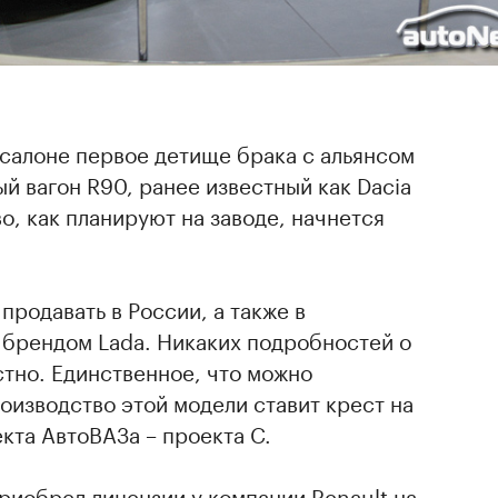
осалоне первое детище брака с альянсом
ый вагон R90, ранее известный как Dacia
о, как планируют на заводе, начнется
продавать в России, а также в
 брендом Lada. Никаких подробностей о
стно. Единственное, что можно
роизводство этой модели ставит крест на
кта АвтоВАЗа – проекта С.
риобрел лицензии у компании Renault на