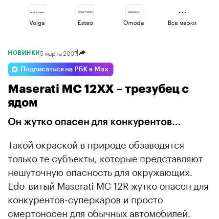
Volga
Esteo
Omoda
Все марки
5 марта 2007
НОВИНКИ
Changan
Geely
Voyah
Подписаться на РБК в Max
Maserati MC 12XX – трезубец с
Haval
Lada
Jaecoo
ядом
Он жутко опасен для конкурентов...
Такой окраской в природе обзаводятся
только те субъекты, которые представляют
нешуточную опасность для окружающих.
Edo-витый Maserati MC 12R жутко опасен для
конкурентов-суперкаров и просто
смертоносен для обычных автомобилей.