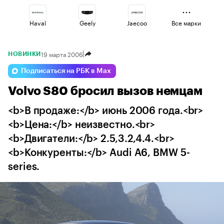
Haval
Geely
Jaecoo
Все марки
19 марта 2006
НОВИНКИ
Esteo
Omoda
Lada
Подписаться на РБК в Max
Volvo S80 бросил вызов немцам
Changan
Volga
Voyah
<b>В продаже:</b> июнь 2006 года.<br>
<b>Цена:</b> неизвестно.<br>
<b>Двигатели:</b> 2.5,3.2,4.4.<br>
<b>Конкуренты:</b> Audi A6, BMW 5-
series.