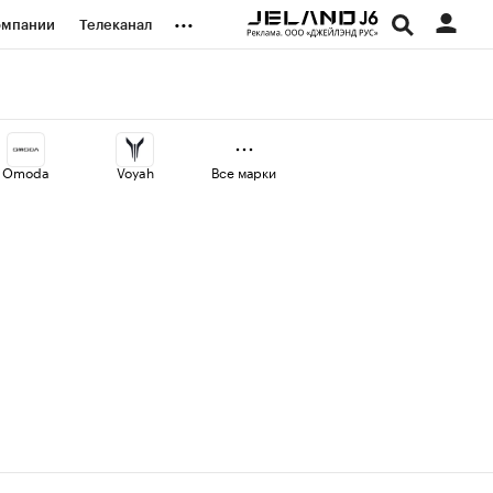
...
омпании
Телеканал
изионеры
дования
Omoda
Voyah
Все марки
наличной валюты