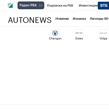
Подписка на РБК
Инвестиции
AUTONEWS
РБК Вино
Спорт
Школа управлени
Новинки
Изнанка
Легенды 90
Национальные проекты
Город
Ст
Changan
Esteo
Volga
Кредитные рейтинги
Франшизы
Проверка контрагентов
Политика