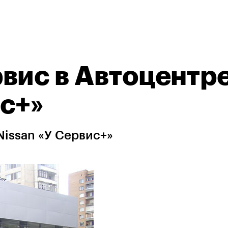
вис в Автоцентр
ис+»
Nissan «У Сервис+»