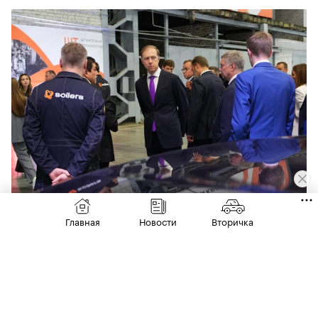
Денис Мантуров (в центре) во время его визита в Парк
новых технологий Sollers на территории индустриальной
Главная
Новости
Вторичка
площадки УАЗ в Ульяновске
(Фото: пресс-служба)
О планах по выводу нового рамного
внедорожника на российский рынок
компания Sollers впервые
объявила
еще в