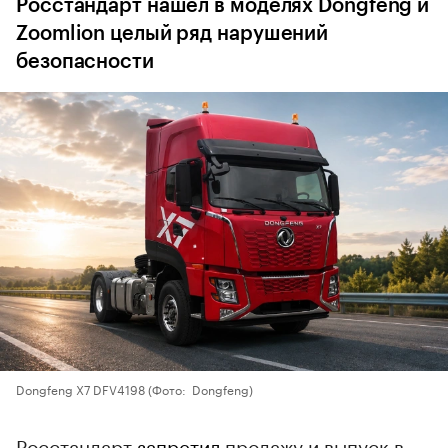
Росстандарт нашел в моделях Dongfeng и
Zoomlion целый ряд нарушений
безопасности
Dongfeng X7 DFV4198
(Фото: Dongfeng)
Росстандарт
запретил
продажу и выпуск в