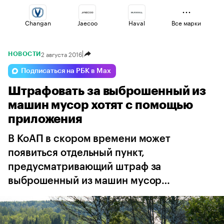
Changan
Jaecoo
Haval
Все марки
2 августа 2016
НОВОСТИ
Lada
Volga
Omoda
Подписаться на РБК в Max
Штрафовать за выброшенный из
Voyah
Geely
Esteo
машин мусор хотят с помощью
приложения
В КоАП в скором времени может
появиться отдельный пункт,
предусматривающий штраф за
выброшенный из машин мусор…