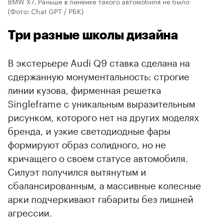
BMW X7. Раньше в линейке такого автомобиля не было
(Фото: Chat GPT / РБК)
Три разные школы дизайна
В экстерьере Audi Q9 ставка сделана на
сдержанную монументальность: строгие
линии кузова, фирменная решетка
Singleframe с уникальным выразительным
рисунком, которого нет на других моделях
бренда, и узкие светодиодные фары
00:00
/
00:00
формируют образ солидного, но не
кричащего о своем статусе автомобиля.
Силуэт получился вытянутым и
сбалансированным, а массивные колесные
арки подчеркивают габариты без лишней
агрессии.