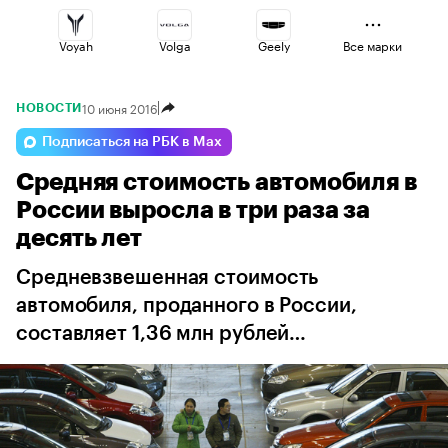
Voyah
Volga
Geely
Все марки
10 июня 2016
НОВОСТИ
Changan
Haval
Jaecoo
Подписаться на РБК в Max
Средняя стоимость автомобиля в
Esteo
Lada
Omoda
России выросла в три раза за
десять лет
Средневзвешенная стоимость
автомобиля, проданного в России,
составляет 1,36 млн рублей…