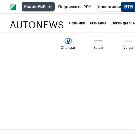
Подписка на РБК
Инвестиции
AUTONEWS
РБК Вино
Спорт
Школа управлени
Новинки
Изнанка
Легенды 90
Национальные проекты
Город
Ст
Changan
Esteo
Volga
Кредитные рейтинги
Франшизы
Политика
Экономика
Бизнес
Т