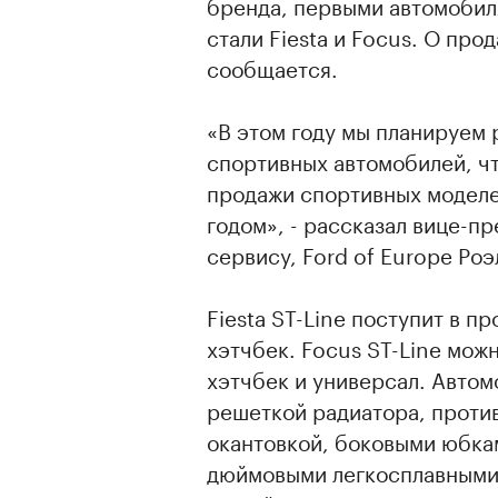
бренда, первыми автомобил
стали Fiesta и Focus. О про
сообщается.
«В этом году мы планируем 
спортивных автомобилей, что
продажи спортивных моделе
годом», - рассказал вице-п
сервису, Ford of Europe Роэ
Fiesta ST-Line поступит в п
хэтчбек. Focus ST-Line мож
хэтчбек и универсал. Авто
решеткой радиатора, проти
окантовкой, боковыми юбкам
дюймовыми легкосплавными к