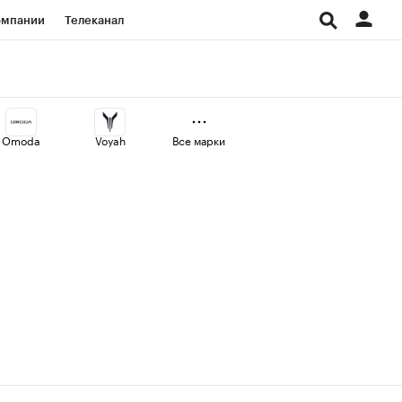
омпании
Телеканал
изионеры
дования
Omoda
Voyah
Все марки
Проверка контрагентов