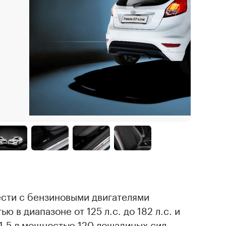
ести с бензиновыми двигателями
ью в диапазоне от 125 л.с. до 182 л.с. и
1,5 л мощностью 120 лошадиных сил.