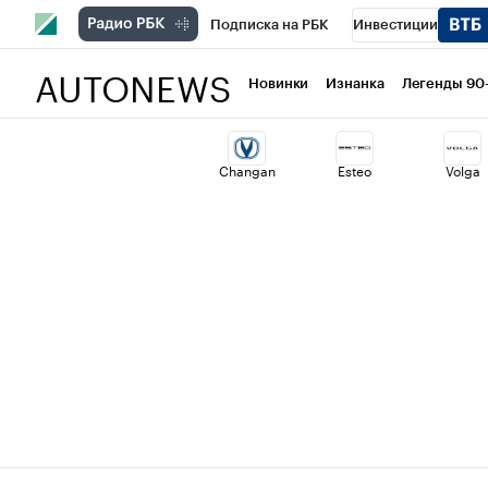
Подписка на РБК
Инвестиции
AUTONEWS
РБК Вино
Спорт
Школа управлени
Новинки
Изнанка
Легенды 90
Национальные проекты
Город
Ст
Changan
Esteo
Volga
Кредитные рейтинги
Франшизы
Проверка контрагентов
Политика