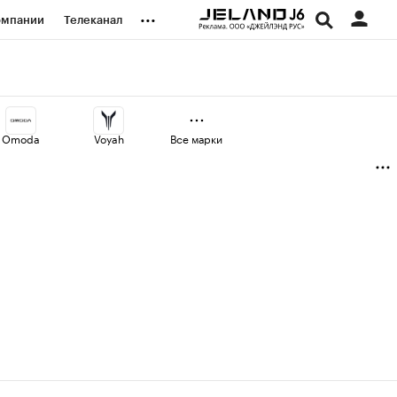
...
омпании
Телеканал
изионеры
дования
Omoda
Voyah
Все марки
наличной валюты