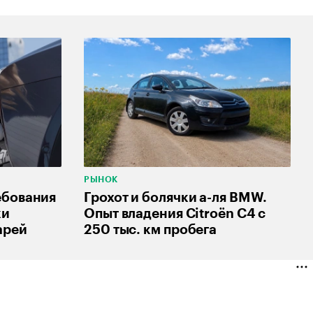
РЫНОК
ебования
Грохот и болячки а-ля BMW.
ки
Опыт владения Citroёn C4 с
арей
250 тыс. км пробега