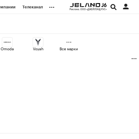
...
омпании
Телеканал
изионеры
дования
Omoda
Voyah
Все марки
наличной валюты