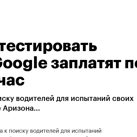
естировать
oogle заплатят п
час
иску водителей для испытаний своих
 Аризона...
 к поиску водителей для испытаний