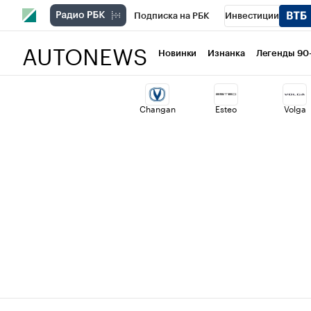
Подписка на РБК
Инвестиции
AUTONEWS
РБК Вино
Спорт
Школа управлени
Новинки
Изнанка
Легенды 90
Национальные проекты
Город
Ст
Changan
Esteo
Volga
Кредитные рейтинги
Франшизы
Проверка контрагентов
Политика