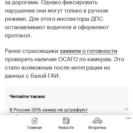
за дорогами. Однако фиксировать
нарушения они могут только в ручном
режиме. Для этого инспекторы ДПС
останавливают водителя и оформляют
протокол.
Ранее cтраховщики
заявили о готовности
проверять наличие ОСАГО по камерам. Это
стало возможным после интеграции их
данных с базой ГАИ.
Читайте также:
В России 30% камер не штрафуют
«обочечников» из-за устаревшей конструкции
Главная
Новости
Вторичка
Минтранс расширит использование беспилотных