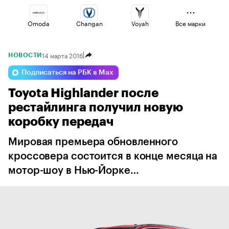
Omoda
Changan
Voyah
Все марки
14 марта 2016
НОВОСТИ
Jaecoo
Haval
Volga
Подписаться на РБК в Max
Toyota Highlander после
Geely
Lada
Esteo
рестайлинга получил новую
коробку передач
Мировая премьера обновленного
кроссовера состоится в конце месяца на
мотор-шоу в Нью-Йорке…