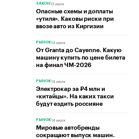
13 июля
ЗАКОН
Опасные схемы и доплаты
«утиля». Каковы риски при
ввозе авто из Киргизии
14 июля
РЫНОК
От Granta до Cayenne. Какую
машину купить по цене билета
на финал ЧМ-2026
14 июля
РЫНОК
Электрокар за ₽4 млн и
«китайцы». На каких такси
будут ездить россияне
14 июля
РЫНОК
Мировые автобренды
сокращают выпуск машин.