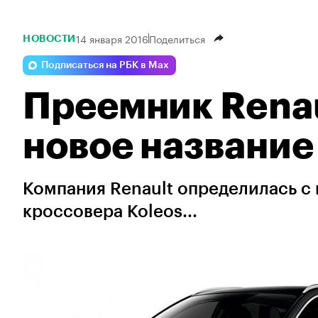
14 января 2016
Поделиться
НОВОСТИ
Подписаться на РБК в Max
Преемник Renau
новое название
Компания Renault определилась с
кроссовера Koleos...