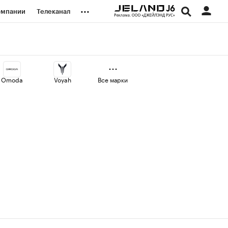
...
омпании
Телеканал
изионеры
дования
Omoda
Voyah
Все марки
наличной валюты