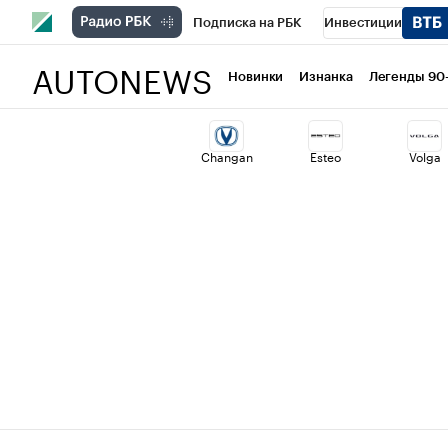
Подписка на РБК
Инвестиции
AUTONEWS
РБК Вино
Спорт
Школа управлени
Новинки
Изнанка
Легенды 90
Национальные проекты
Город
Ст
Changan
Esteo
Volga
Кредитные рейтинги
Франшизы
Проверка контрагентов
Политика