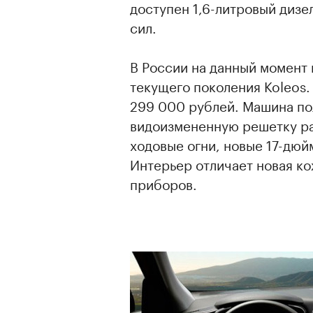
доступен 1,6-литровый дизе
сил.
В России на данный момент
текущего поколения Koleos.
00:00
/
00:00
299 000 рублей. Машина по
видоизмененную решетку ра
ходовые огни, новые 17-дю
Интерьер отличает новая ко
приборов.