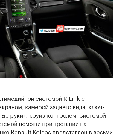
ьтимедийной системой R-Link с
раном, камерой заднего вида, ключ-
ные руки», круиз-контролем, системой
стемой помощи при трогании на
ке Renault Koleos представлен в восьми