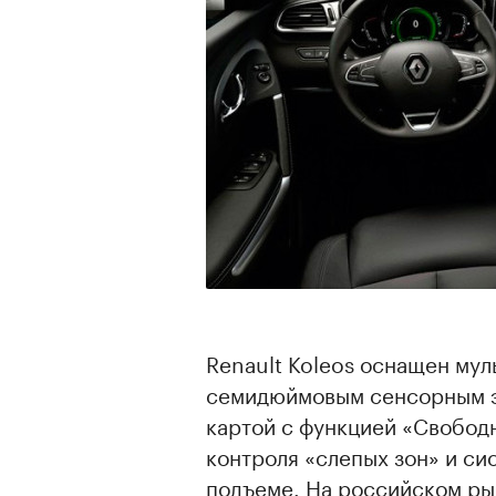
Renault Koleos оснащен мул
семидюймовым сенсорным эк
картой с функцией «Свобод
контроля «слепых зон» и си
подъеме. На российском рын