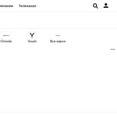
омпании
Телеканал
изионеры
дования
Omoda
Voyah
Все марки
Проверка контрагентов