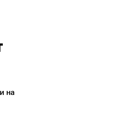
т
и на