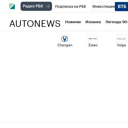
Подписка на РБК
Инвестиции
AUTONEWS
РБК Вино
Спорт
Школа управлени
Новинки
Изнанка
Легенды 90
Национальные проекты
Город
Ст
Changan
Esteo
Volga
Кредитные рейтинги
Франшизы
Политика
Экономика
Бизнес
Т