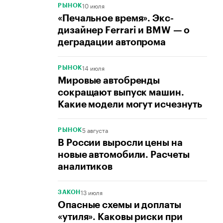
10 июля
РЫНОК
«Печальное время». Экс-
дизайнер Ferrari и BMW — о
деградации автопрома
14 июля
РЫНОК
Мировые автобренды
сокращают выпуск машин.
Какие модели могут исчезнуть
5 августа
РЫНОК
В России выросли цены на
новые автомобили. Расчеты
аналитиков
13 июля
ЗАКОН
Опасные схемы и доплаты
«утиля». Каковы риски при