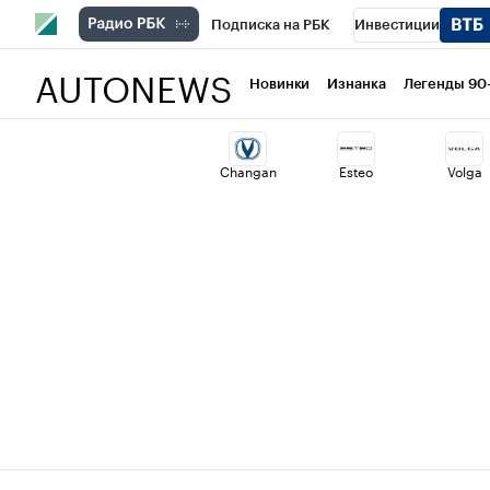
Подписка на РБК
Инвестиции
AUTONEWS
РБК Вино
Спорт
Школа управлени
Новинки
Изнанка
Легенды 90
Национальные проекты
Город
Ст
Changan
Esteo
Volga
Кредитные рейтинги
Франшизы
Проверка контрагентов
Политика