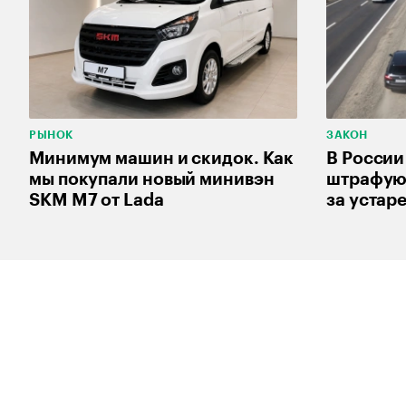
РЫНОК
ЗАКОН
Минимум машин и скидок. Как
В России
мы покупали новый минивэн
штрафуют
SKM M7 от Lada
за устар