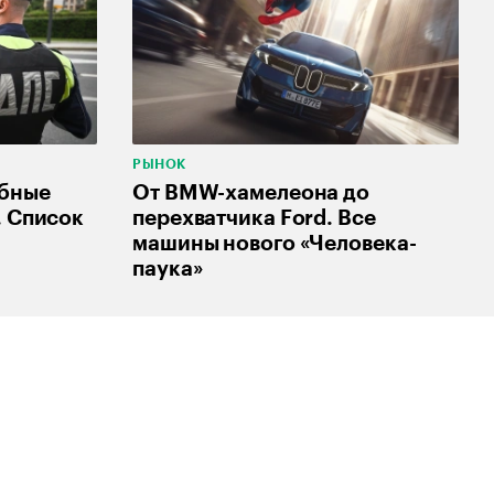
РЫНОК
абные
От BMW-хамелеона до
. Список
перехватчика Ford. Все
машины нового «Человека-
паука»