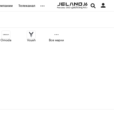
...
омпании
Телеканал
изионеры
дования
Omoda
Voyah
Все марки
наличной валюты