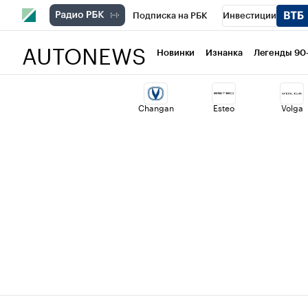
Подписка на РБК
Инвестиции
AUTONEWS
РБК Вино
Спорт
Школа управлени
Новинки
Изнанка
Легенды 90
Национальные проекты
Город
Ст
Changan
Esteo
Volga
Кредитные рейтинги
Франшизы
Проверка контрагентов
Политика