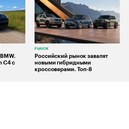
РЫНОК
я BMW.
Российский рынок завалят
n C4 с
новыми гибридными
кроссоверами. Топ-8