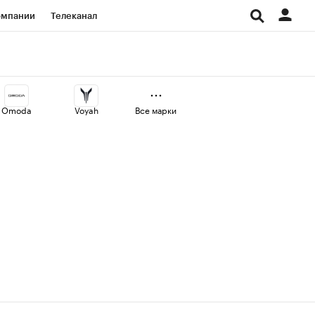
омпании
Телеканал
изионеры
дования
Omoda
Voyah
Все марки
Проверка контрагентов