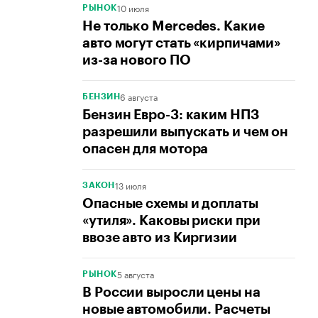
10 июля
РЫНОК
Не только Mercedes. Какие
авто могут стать «кирпичами»
из-за нового ПО
6 августа
БЕНЗИН
Бензин Евро-3: каким НПЗ
разрешили выпускать и чем он
опасен для мотора
13 июля
ЗАКОН
Опасные схемы и доплаты
«утиля». Каковы риски при
ввозе авто из Киргизии
5 августа
РЫНОК
В России выросли цены на
новые автомобили. Расчеты