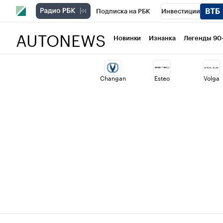
Подписка на РБК
Инвестиции
AUTONEWS
РБК Вино
Спорт
Школа управлени
Новинки
Изнанка
Легенды 90
Национальные проекты
Город
Ст
Changan
Esteo
Volga
Кредитные рейтинги
Франшизы
Политика
Экономика
Бизнес
Т