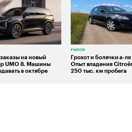
РЫНОК
заказы на новый
Грохот и болячки а-л
ер UMO 8. Машины
Опыт владения Citroё
ыдавать в октябре
250 тыс. км пробега