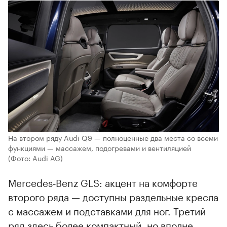
На втором ряду Audi Q9 — полноценные два места со всеми
функциями — массажем, подогревами и вентиляцией
(Фото: Audi AG)
Mercedes‑Benz GLS: акцент на комфорте
второго ряда — доступны раздельные кресла
с массажем и подставками для ног. Третий
ряд здесь более компактный, но вполне