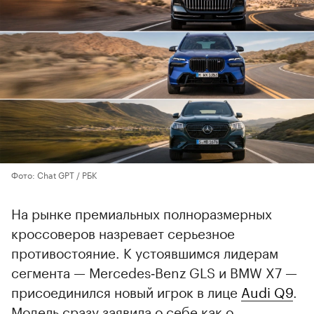
Фото: Chat GPT / РБК
На рынке премиальных полноразмерных
кроссоверов назревает серьезное
противостояние. К устоявшимся лидерам
сегмента — Mercedes‑Benz GLS и BMW X7 —
присоединился новый игрок в лице
Audi Q9
.
Модель сразу заявила о себе как о