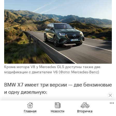
Кроме мотора V8 у Mercedes GLS доступны также две
модификации с двигателем V6
(Фото: Mercedes‑Benz)
BMW X7 имеет три версии — две бензиновые
и одну дизельную:
40i — трехлитровый шестицилиндровый
Главная
Новости
Вторичка
бензиновый двигатель мощностью 381