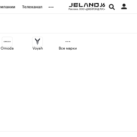
...
омпании
Телеканал
изионеры
дования
Omoda
Voyah
Все марки
наличной валюты