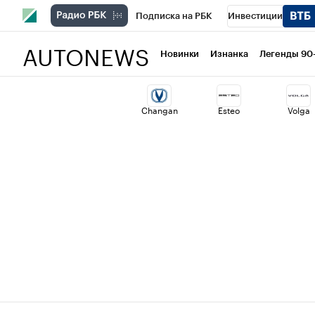
Подписка на РБК
Инвестиции
AUTONEWS
РБК Вино
Спорт
Школа управлени
Новинки
Изнанка
Легенды 90
Национальные проекты
Город
Ст
Changan
Esteo
Volga
Кредитные рейтинги
Франшизы
Проверка контрагентов
Политика