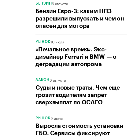
6 августа
БЕНЗИН
Бензин Евро-3: каким НПЗ
разрешили выпускать и чем он
опасен для мотора
10 июля
РЫНОК
«Печальное время». Экс-
дизайнер Ferrari и BMW — о
деградации автопрома
6 августа
ЗАКОН
Суды и новые траты. Чем еще
грозит водителям запрет
сверхвыплат по ОСАГО
9 июля
РЫНОК
Выросла стоимость установки
ГБО. Сервисы фиксируют