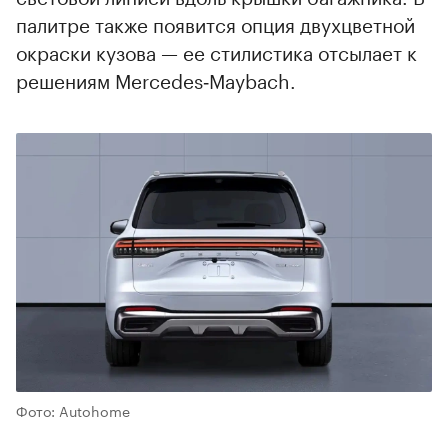
палитре также появится опция двухцветной
окраски кузова — ее стилистика отсылает к
00:00
/
00:00
решениям Mercedes‑Maybach.
Фото: Autohome