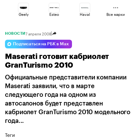
Geely
Esteo
Haval
Все марки
7 апреля 2008
НОВОСТИ
Volga
Lada
Voyah
Подписаться на РБК в Max
Maserati готовит кабриолет
Changan
Omoda
Jaecoo
GranTurismo 2010
Официальные представители компании
Maserati заявили, что в марте
следующего года на одном из
автосалонов будет представлен
кабриолет GranTurismo 2010 модельного
года...
Теги