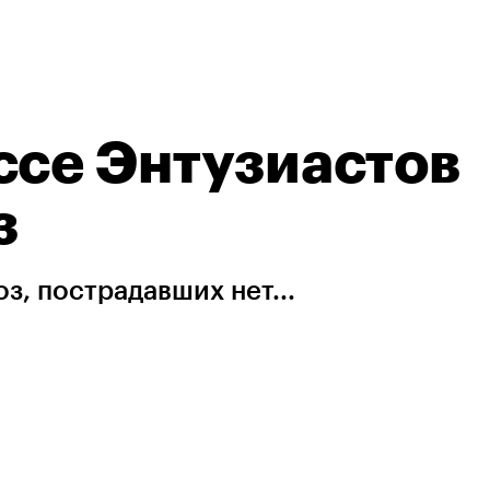
ссе Энтузиастов
з
з, пострадавших нет...