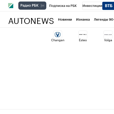
Подписка на РБК
Инвестиции
AUTONEWS
РБК Вино
Спорт
Школа управлени
Новинки
Изнанка
Легенды 90
Национальные проекты
Город
Ст
Changan
Esteo
Volga
Кредитные рейтинги
Франшизы
Проверка контрагентов
Политика