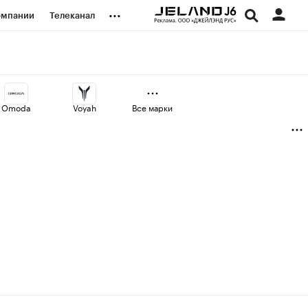
...
омпании
Телеканал
изионеры
дования
Omoda
Voyah
Все марки
наличной валюты