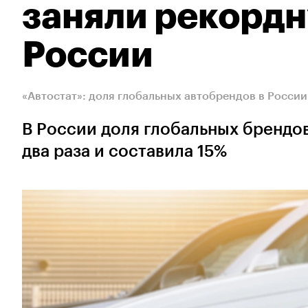
заняли рекорд
России
«Автостат»: доля глобальных автобрендов в Росси
В России доля глобальных брендов
два раза и составила 15%