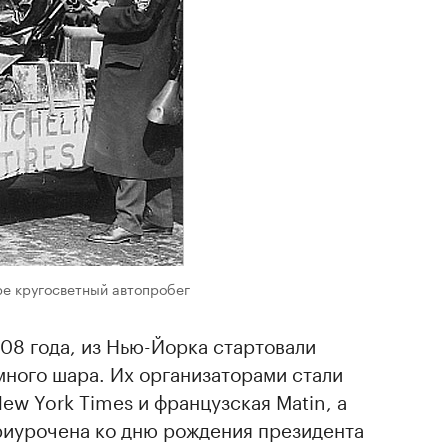
ре кругосветный автопробег
908 года, из Нью-Йорка стартовали
много шара. Их организаторами стали
ew York Times и французская Matin, а
приурочена ко дню рождения президента