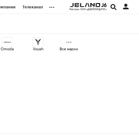
...
омпании
Телеканал
изионеры
дования
Omoda
Voyah
Все марки
наличной валюты