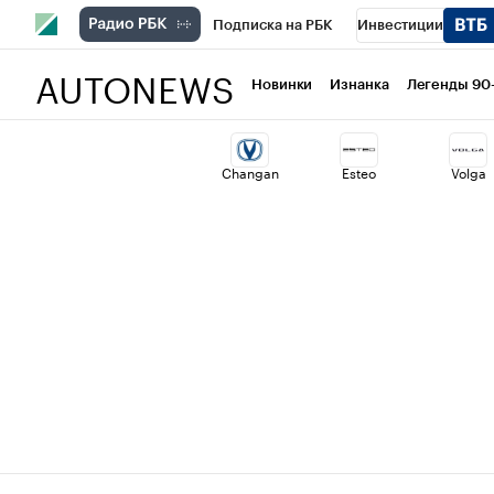
Подписка на РБК
Инвестиции
AUTONEWS
РБК Вино
Спорт
Школа управлени
Новинки
Изнанка
Легенды 90
Национальные проекты
Город
Ст
Changan
Esteo
Volga
Кредитные рейтинги
Франшизы
Проверка контрагентов
Политика