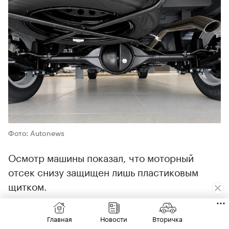
Фото: Autonews
Осмотр машины показал, что моторный
отсек снизу защищен лишь пластиковым
щитком.
«Обещать стальную защиту картера не могу,
Главная
Новости
Вторичка
но сетку от камней в бампер поставим,