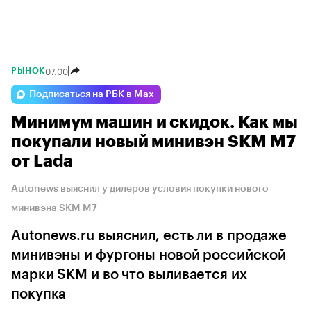
07:00
РЫНОК
Подписаться на РБК в Max
Минимум машин и скидок. Как мы
покупали новый минивэн SKM M7
от Lada
Autonews выяснил у дилеров условия покупки нового
минивэна SKM M7
Autonews.ru выяснил, есть ли в продаже
минивэны и фургоны новой российской
марки SKM и во что выливается их
покупка