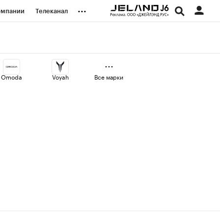
...
омпании
Телеканал
изионеры
дования
Omoda
Voyah
Все марки
наличной валюты