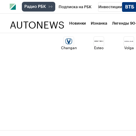
Подписка на РБК
Инвестиции
AUTONEWS
РБК Вино
Спорт
Школа управлени
Новинки
Изнанка
Легенды 90
Национальные проекты
Город
Ст
Changan
Esteo
Volga
Кредитные рейтинги
Франшизы
Проверка контрагентов
Политика