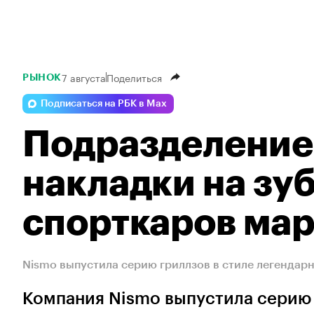
7 августа
Поделиться
РЫНОК
Подписаться на РБК в Max
Подразделение 
накладки на зуб
спорткаров ма
Nismo выпустила серию гриллзов в стиле легендар
Компания Nismo выпустила серию 