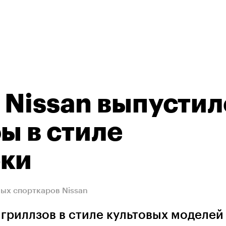
Nissan выпустил
ы в стиле
рки
ных спорткаров Nissan
гриллзов в стиле культовых моделей 