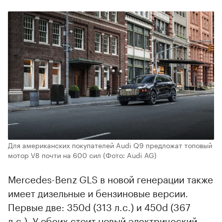
Для американских покупателей Audi Q9 предложат топовый
мотор V8 почти на 600 сил
(Фото: Audi AG)
Mercedes-Benz GLS в новой генерации также
имеет дизельные и бензиновые версии.
Первые две: 350d (313 л.с.) и 450d (367
л.с.). У обеих стоит новый электрический