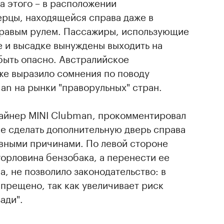
на этого – в расположении
ерцы, находящейся справа даже в
правым рулем. Пассажиры, использующие
ке и высадке вынуждены выходить на
быть опасно. Австралийское
же выразило сомнения по поводу
an на рынки "праворульных" стран.
зайнер MINI Clubman, прокомментировал
е сделать дополнительную дверь справа
вными причинами. По левой стороне
орловина бензобака, а перенести ее
са, не позволило законодательство: в
прещено, так как увеличивает риск
ади".