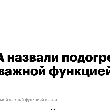
 назвали подогр
важной функцией
амой важной функцией в авто