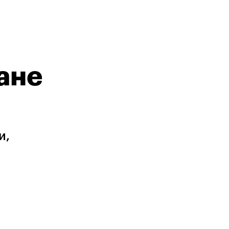
ане
и,