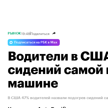
19:48
Поделиться
РЫНОК
Подписаться на РБК в Max
Водители в США
сидений самой 
машине
В США 47% водителей назвали подогрев сидений с