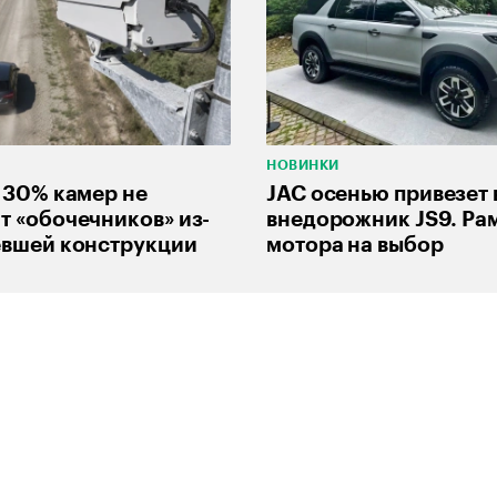
НОВИНКИ
 30% камер не
JAC осенью привезет
 «обочечников» из-
внедорожник JS9. Рам
евшей конструкции
мотора на выбор