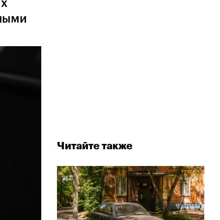
их
жными
Читайте также