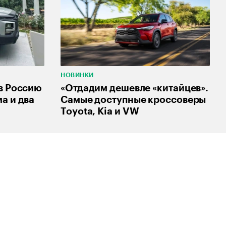
НОВИНКИ
 в Россию
«Отдадим дешевле «китайцев».
а и два
Самые доступные кроссоверы
Toyota, Kia и VW