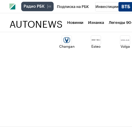
Подписка на РБК
Инвестиции
AUTONEWS
РБК Вино
Спорт
Школа управлени
Новинки
Изнанка
Легенды 90
Национальные проекты
Город
Ст
Changan
Esteo
Volga
Кредитные рейтинги
Франшизы
Проверка контрагентов
Политика