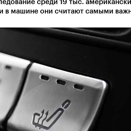
ледование среди 19 тыс. американск
ии в машине они считают самыми ва