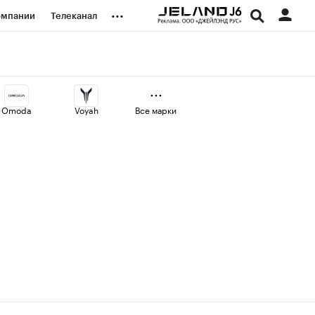
...
омпании
Телеканал
изионеры
дования
Omoda
Voyah
Все марки
наличной валюты