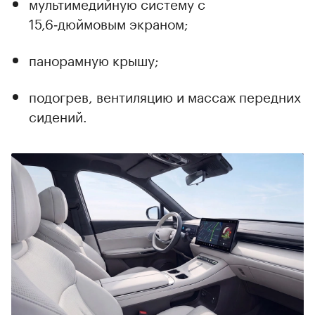
мультимедийную систему с
00:00
/
00:00
15,6‑дюймовым экраном;
панорамную крышу;
подогрев, вентиляцию и массаж передних
сидений.