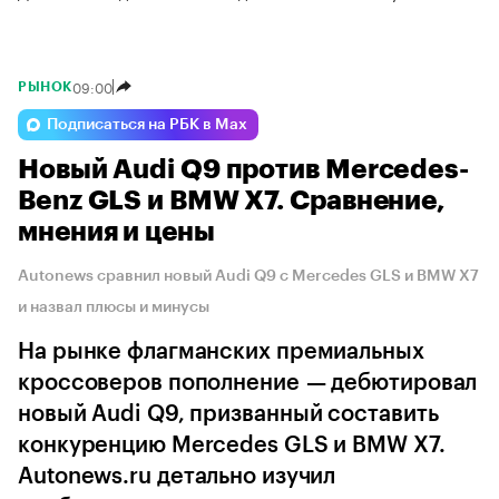
09:00
РЫНОК
Подписаться на РБК в Max
Новый Audi Q9 против Mercedes-
Benz GLS и BMW X7. Сравнение,
мнения и цены
Autonews сравнил новый Audi Q9 с Mercedes GLS и BMW X7
и назвал плюсы и минусы
На рынке флагманских премиальных
кроссоверов пополнение — дебютировал
новый Audi Q9, призванный составить
конкуренцию Mercedes GLS и BMW X7.
Autonews.ru детально изучил