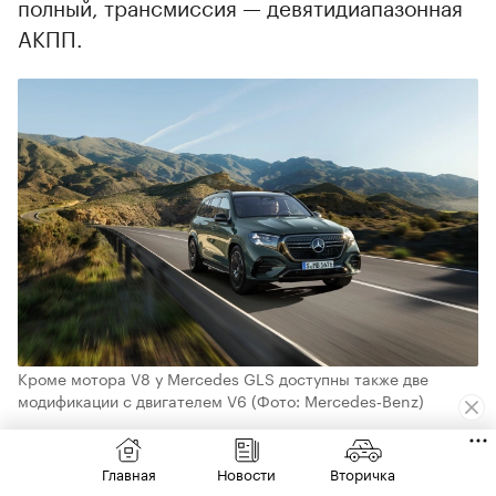
полный, трансмиссия — девятидиапазонная
АКПП.
Кроме мотора V8 у Mercedes GLS доступны также две
модификации с двигателем V6
(Фото: Mercedes‑Benz)
BMW X7 имеет три версии — две бензиновые
Главная
Новости
Вторичка
и одну дизельную: