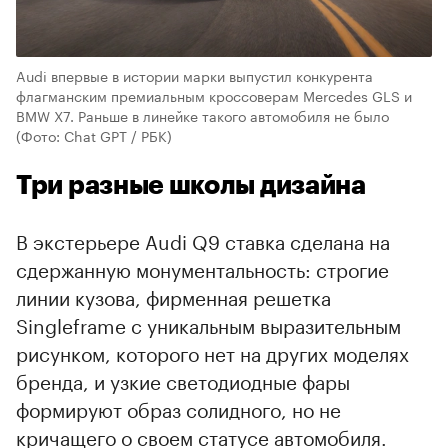
Audi впервые в истории марки выпустил конкурента
флагманским премиальным кроссоверам Mercedes GLS и
BMW X7. Раньше в линейке такого автомобиля не было
(Фото: Chat GPT / РБК)
Три разные школы дизайна
В экстерьере Audi Q9 ставка сделана на
сдержанную монументальность: строгие
линии кузова, фирменная решетка
Singleframe с уникальным выразительным
рисунком, которого нет на других моделях
бренда, и узкие светодиодные фары
00:00
/
00:00
формируют образ солидного, но не
кричащего о своем статусе автомобиля.