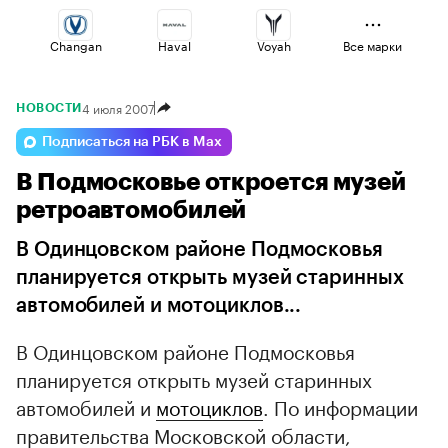
Changan
Haval
Voyah
Все марки
4 июля 2007
НОВОСТИ
Omoda
Volga
Lada
Подписаться на РБК в Max
В Подмосковье откроется музей
Jaecoo
Esteo
Geely
ретроавтомобилей
В Одинцовском районе Подмосковья
планируется открыть музей старинных
автомобилей и мотоциклов...
В Одинцовском районе Подмосковья
планируется открыть музей старинных
автомобилей и
мотоциклов
. По информации
правительства Московской области,