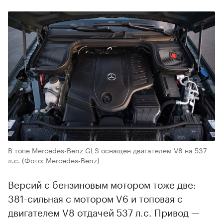
В топе Mercedes-Benz GLS оснащен двигателем V8 на 537
л.с.
(Фото: Mercedes‑Benz)
Версий с бензиновым мотором тоже две:
381-сильная с мотором V6 и топовая с
двигателем V8 отдачей 537 л.с. Привод —