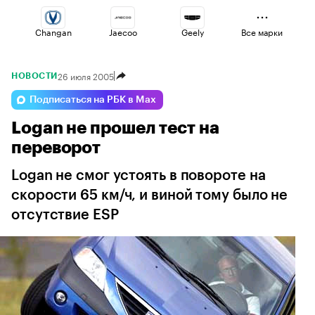
Changan
Jaecoo
Geely
Все марки
26 июля 2005
НОВОСТИ
Haval
Omoda
Voyah
Подписаться на РБК в Max
Logan не прошел тест на
Esteo
Volga
Lada
переворот
Logan не смог устоять в повороте на
скорости 65 км/ч, и виной тому было не
отсутствие ESP