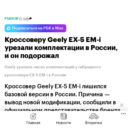
15:58
РЫНОК
Подписаться на РБК в Max
Кроссоверу Geely EX-5 EM-i
урезали комплектации в России,
и он подорожал
Geely урезала число комплектаций у гибридного
кроссовера EX-5 EM-i в России
Кроссовер Geely EX-5 EM-i лишился
базовой версии в России. Причина —
вывод новой модификации, сообщили в
официальном представительстве бренда
Главная
Новости
Вторичка