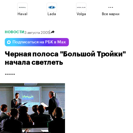
Haval
Lada
Volga
Все марки
3 августа 2005
НОВОСТИ
Omoda
Geely
Jaecoo
Подписаться на РБК в Max
Черная полоса "Большой Тройки"
Esteo
Voyah
Changan
начала светлеть
-----