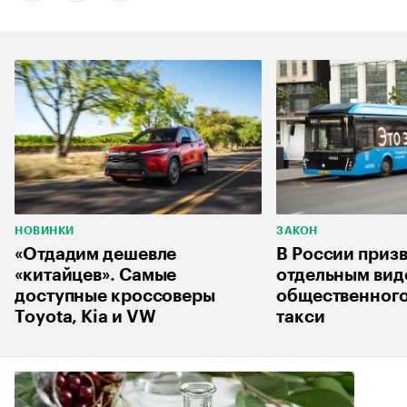
НОВИНКИ
ЗАКОН
«Отдадим дешевле
В России приз
«китайцев». Самые
отдельным ви
доступные кроссоверы
общественного
Toyota, Kia и VW
такси