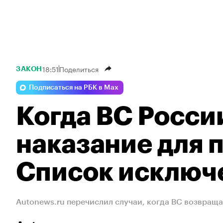
18:51
Поделиться
ЗАКОН
Подписаться на РБК в Max
Когда ВС Росси
наказание для 
Список исключ
Autonews.ru перечислил случаи, когда ВС возвращ