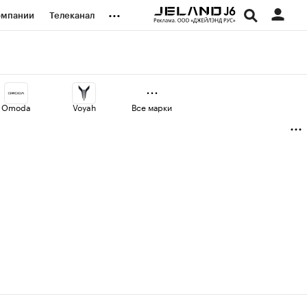
...
омпании
Телеканал
изионеры
дования
Omoda
Voyah
Все марки
наличной валюты