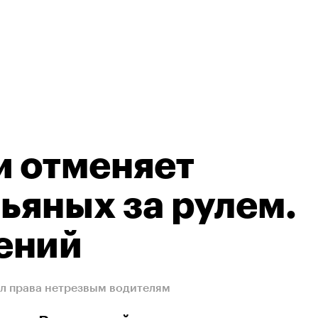
и отменяет
пьяных за рулем.
ений
ал права нетрезвым водителям