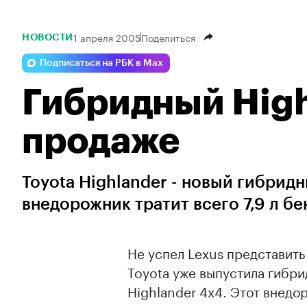
1 апреля 2005
Поделиться
НОВОСТИ
Подписаться на РБК в Max
Гибридный Highl
продаже
Toyota Highlander - новый гибри
внедорожник тратит всего 7,9 л бе
Не успел Lexus представит
Toyota уже выпустила гибр
Highlander 4x4. Этот внедо