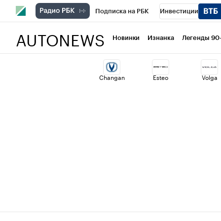
Подписка на РБК
Инвестиции
AUTONEWS
РБК Вино
Спорт
Школа управлени
Новинки
Изнанка
Легенды 90
Национальные проекты
Город
Ст
Changan
Esteo
Volga
Кредитные рейтинги
Франшизы
Проверка контрагентов
Политика