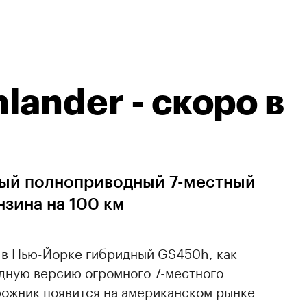
ander - скоро в
дный полноприводный 7-местный
нзина на 100 км
ь в Нью-Йорке гибридный GS450h, как
идную версию огромного 7-местного
рожник появится на американском рынке