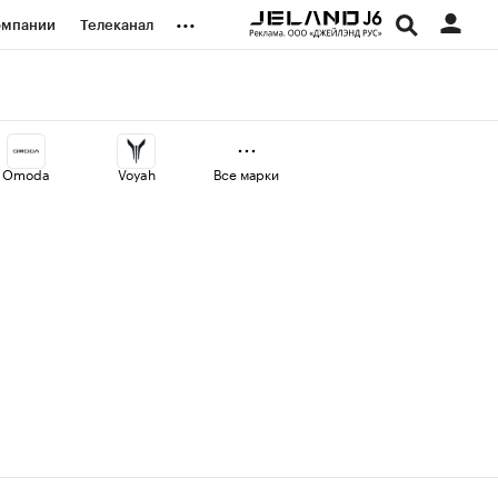
...
омпании
Телеканал
изионеры
дования
Omoda
Voyah
Все марки
наличной валюты