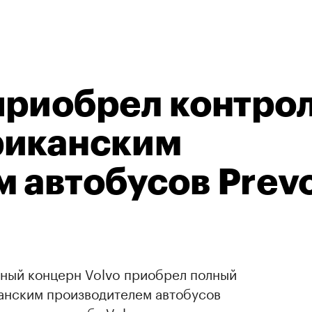
приобрел контро
риканским
 автобусов Prev
ный концерн Volvo приобрел полный
анским производителем автобусов