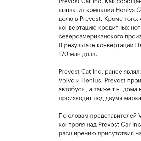
Prevost Car Inc. Как сообща
выплатит компании Henlys G
долю в Prevost. Кроме того
конвертацию кредитных нот P
североамериканского произв
В результате конвертации He
170 млн долл.
Prevost Cat Inc. ранее явля
Volvo и Henlus. Prevost пр
автобусы, а также т.н. дом
производит под двумя марка
По словам представителей 
контроля над Prevost Car In
расширению присутствия н