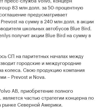
ет пресс-служба Volvo, концерн
roup 83 млн долл. за 50-процентную
, соглашение предусматривает
revost на сумму в 240 млн долл. в акции
одителя школьных автобусов Blue Bird.
nlys получит акции Blue Bird на сумму в
лось СП на паритетных началах между
оизводит городские и междугородние
а на колеса. Свою продукцию компания
ми – Prevost и Nova.
Volvo AB, приобретение полного
c. является частью стратегии концерна по
а рынке Северной Америки.