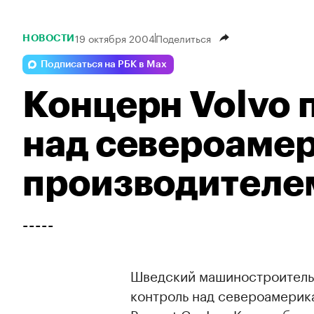
19 октября 2004
Поделиться
НОВОСТИ
Подписаться на РБК в Max
Концерн Volvo 
над североаме
производителем
-----
Шведский машиностроитель
контроль над североамерик