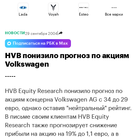
Lada
Voyah
Esteo
Все марки
29 сентября 2004
НОВОСТИ
Geely
Volga
Jaecoo
Подписаться на РБК в Max
HVB понизило прогноз по акциям
Haval
Omoda
Changan
Volkswagen
-----
HVB Equity Research понизило прогноз по
акциям концерна Volkswagen AG с 34 до 29
евро, однако оставив "нейтральный" рейтинг.
В письме своим клиентам HVB Equity
Research также прогнозирует снижение
прибыли на акцию на 19% до 1,1 евро, а в