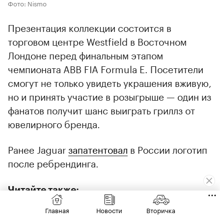
Фото: Nismo
Презентация коллекции состоится в
торговом центре Westfield в Восточном
Лондоне перед финальным этапом
чемпионата ABB FIA Formula E. Посетители
смогут не только увидеть украшения вживую,
но и принять участие в розыгрыше — один из
фанатов получит шанс выиграть гриллз от
ювелирного бренда.
Ранее Jaguar
запатентовал
в России логотип
после ребрендинга.
Читайте также:
Главная
Новости
Вторичка
От BMW-хамелеона до перехватчика Ford.