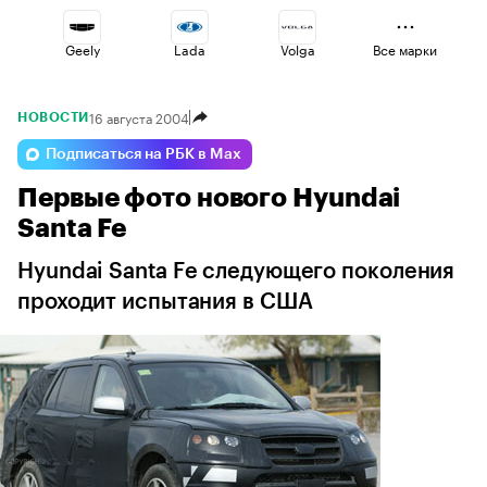
Geely
Lada
Volga
Все марки
16 августа 2004
НОВОСТИ
Haval
Voyah
Omoda
Подписаться на РБК в Max
Первые фото нового Hyundai
Changan
Esteo
Jaecoo
Santa Fe
Hyundai Santa Fe следующего поколения
проходит испытания в США