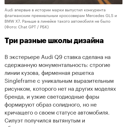
Audi впервые в истории марки выпустил конкурента
флагманским премиальным кроссоверам Mercedes GLS и
BMW X7. Раньше в линейке такого автомобиля не было
(Фото: Chat GPT / РБК)
Три разные школы дизайна
В экстерьере Audi Q9 ставка сделана на
сдержанную монументальность: строгие
линии кузова, фирменная решетка
Singleframe с уникальным выразительным
рисунком, которого нет на других моделях
бренда, и узкие светодиодные фары
00:00
/
00:00
формируют образ солидного, но не
кричащего о своем статусе автомобиля.
Силуэт получился вытянутым и