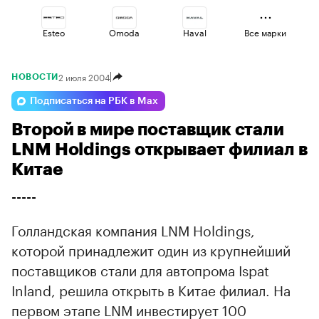
Esteo
Omoda
Haval
Все марки
2 июля 2004
НОВОСТИ
Volga
Voyah
Jaecoo
Подписаться на РБК в Max
Второй в мире поставщик стали
Lada
Changan
Geely
LNM Holdings открывает филиал в
Китае
-----
Голландская компания LNM Holdings,
которой принадлежит один из крупнейший
поставщиков стали для автопрома Ispat
Inland, решила открыть в Китае филиал. На
первом этапе LNM инвестирует 100