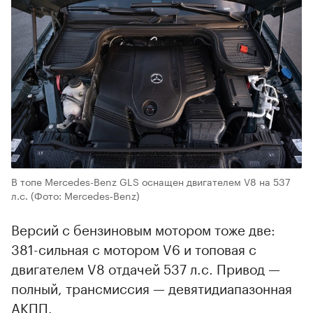
В топе Mercedes-Benz GLS оснащен двигателем V8 на 537
л.с.
(Фото: Mercedes‑Benz)
Версий с бензиновым мотором тоже две:
381-сильная с мотором V6 и топовая с
двигателем V8 отдачей 537 л.с. Привод —
полный, трансмиссия — девятидиапазонная
АКПП.