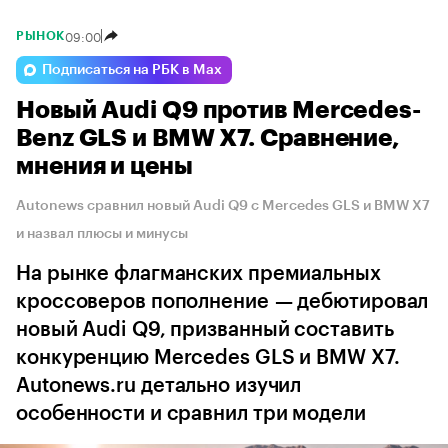
09:00
РЫНОК
Подписаться на РБК в Max
Новый Audi Q9 против Mercedes-
Benz GLS и BMW X7. Сравнение,
мнения и цены
Autonews сравнил новый Audi Q9 с Mercedes GLS и BMW X7
и назвал плюсы и минусы
На рынке флагманских премиальных
кроссоверов пополнение — дебютировал
новый Audi Q9, призванный составить
конкуренцию Mercedes GLS и BMW X7.
Autonews.ru детально изучил
особенности и сравнил три модели