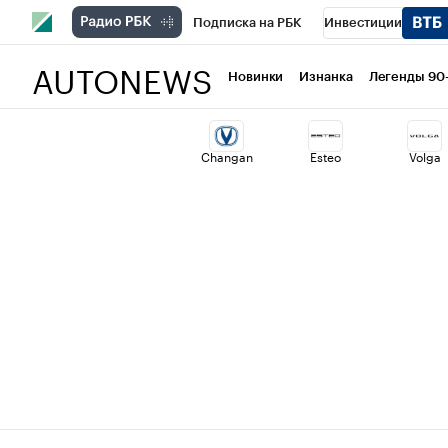
Подписка на РБК
Инвестиции
AUTONEWS
РБК Вино
Спорт
Школа управлени
Новинки
Изнанка
Легенды 90
Национальные проекты
Город
Ст
Changan
Esteo
Volga
Кредитные рейтинги
Франшизы
Проверка контрагентов
Политика