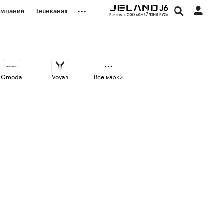
...
омпании
Телеканал
изионеры
дования
Omoda
Voyah
Все марки
наличной валюты