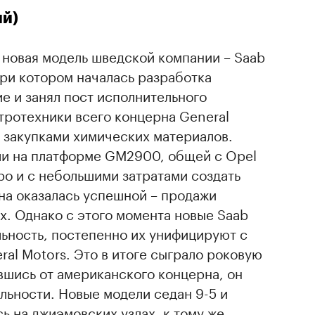
ий)
а новая модель шведской компании – Saab
при котором началась разработка
е и занял пост исполнительного
тротехники всего концерна General
ся закупками химических материалов.
и на платформе GM2900, общей с Opel
ро и с небольшими затратами создать
а оказалась успешной – продажи
х. Однако с этого момента новые Saab
ьность, постепенно их унифицируют с
al Motors. Это в итоге сыграло роковую
ившись от американского концерна, он
ельности. Новые модели седан 9-5 и
ь на джиэмовских узлах, к тому же