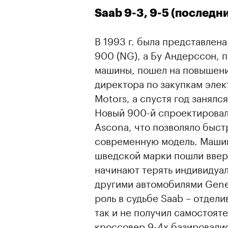
Saab 9-3, 9-5 (последн
В 1993 г. была представлен
900 (NG), а Бу Андерссон, 
машины, пошел на повышени
директора по закупкам элек
Motors, а спустя год занял
Новый 900-й спроектировал
Ascona, что позволяло быст
современную модель. Машин
00:00
/
00:00
шведской марки пошли ввер
начинают терять индивидуал
другими автомобилями Gener
роль в судьбе Saab – отдел
так и не получил самостоят
кроссовер 9-4х базировалис