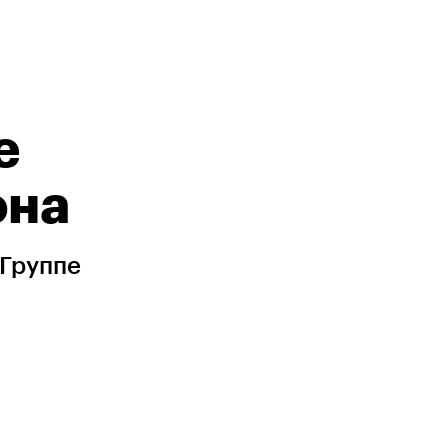
е
она
 Группе