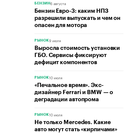
6 августа
БЕНЗИН
Бензин Евро-3: каким НПЗ
разрешили выпускать и чем он
опасен для мотора
9 июля
РЫНОК
Выросла стоимость установки
ГБО. Сервисы фиксируют
дефицит компонентов
10 июля
РЫНОК
«Печальное время». Экс-
дизайнер Ferrari и BMW — о
деградации автопрома
10 июля
РЫНОК
Не только Mercedes. Какие
авто могут стать «кирпичами»