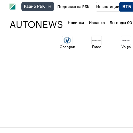
Подписка на РБК
Инвестиции
AUTONEWS
РБК Вино
Спорт
Школа управлени
Новинки
Изнанка
Легенды 90
Национальные проекты
Город
Ст
Changan
Esteo
Volga
Кредитные рейтинги
Франшизы
Политика
Экономика
Бизнес
Т