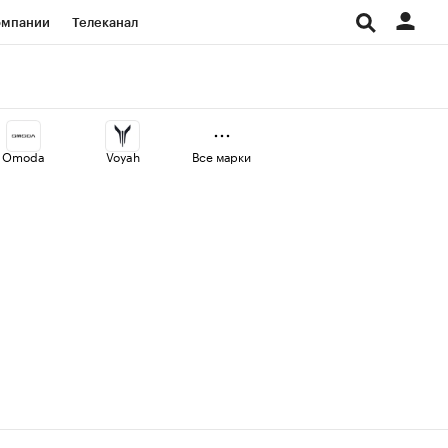
омпании
Телеканал
изионеры
дования
Omoda
Voyah
Все марки
Проверка контрагентов