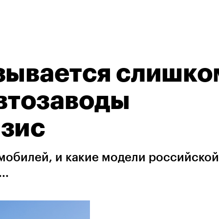
зывается слишко
автозаводы
изис
мобилей, и какие модели российской
..