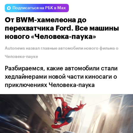
Подписаться на РБК в Max
От BWM-хамелеона до
перехватчика Ford. Все машины
нового «Человека-паука»
Autonews назвал главные автомобили нового фильма о
Человеке-пауке
Разбираемся, какие автомобили стали
хедлайнерами новой части киносаги о
приключениях Человека-паука