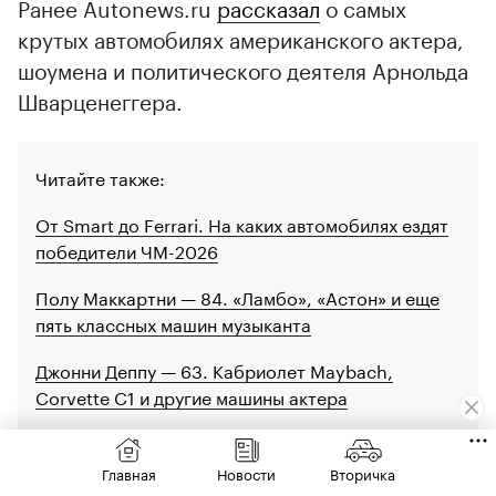
Ранее Autonews.ru
рассказал
о самых
крутых автомобилях американского актера,
шоумена и политического деятеля Арнольда
Шварценеггера.
Читайте также:
От Smart до Ferrari. На каких автомобилях ездят
победители ЧМ-2026
Полу Маккартни — 84. «Ламбо», «Астон» и еще
пять классных машин музыканта
Джонни Деппу — 63. Кабриолет Maybach,
Corvette C1 и другие машины актера
Авторы
Теги
Главная
Новости
Вторичка