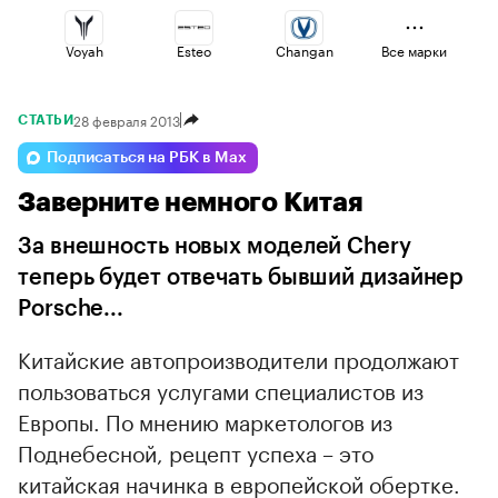
Voyah
Esteo
Changan
Все марки
28 февраля 2013
СТАТЬИ
Geely
Lada
Haval
Подписаться на РБК в Max
Заверните немного Китая
Volga
Jaecoo
Omoda
За внешность новых моделей Chery
теперь будет отвечать бывший дизайнер
Porsche...
Китайские автопроизводители продолжают
пользоваться услугами специалистов из
Европы. По мнению маркетологов из
Поднебесной, рецепт успеха – это
китайская начинка в европейской обертке.