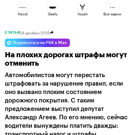
Haval
Geely
Voyah
Все марки
29 декабря 2012
СТАТЬИ
Changan
Volga
Lada
Подписаться на РБК в Max
На плохих дорогах штрафы могут
Jaecoo
Omoda
Esteo
отменить
Автомобилистов могут перестать
штрафовать за нарушение правил, если
оно вызвано плохим состоянием
дорожного покрытия. С таким
предложением выступил депутат
Александр Агеев. По его мнению, сейчас
водители вынуждены платить дважды:
транспортный налог и штрафы...