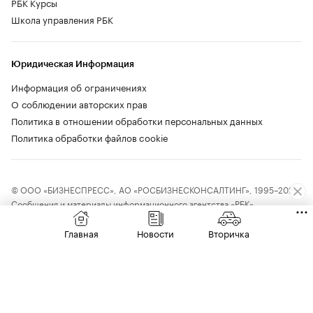
РБК Курсы
Школа управления РБК
Юридическая Информация
Информация об ограничениях
О соблюдении авторских прав
Политика в отношении обработки персональных данных
Политика обработки файлов cookie
© ООО «БИЗНЕСПРЕСС», АО «РОСБИЗНЕСКОНСАЛТИНГ», 1995–2026.
Сообщения и материалы информационного агентства «РБК»
(свидетельство о регистрации средства массовой информации выдано
Федеральной службой по надзору в сфере связи, информационных
Главная
Новости
Вторичка
технологий и массовых коммуникаций (Роскомнадзор) 09.12.2015
за номером ИА №ФС77-63848) и сетевого издания «РБК»
(свидетельство о регистрации средства массовой информации выдано
Федеральной службой по надзору в сфере связи, информационных
технологий и массовых коммуникаций (Роскомнадзор) 03.12.2021