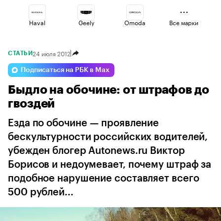
Haval
Geely
Omoda
Все марки
24 июля 2012
СТАТЬИ
Voyah
Esteo
Lada
Подписаться на РБК в Max
Быдло на обочине: от штрафов до
Changan
Volga
Jaecoo
гвоздей
Езда по обочине — проявление
бескультурности российских водителей,
убежден блогер Autonews.ru Виктор
Борисов и недоумевает, почему штраф за
подобное нарушение составляет всего
500 рублей...