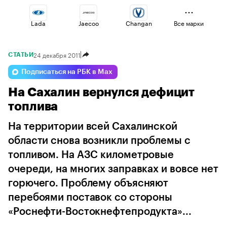
Lada
Jaecoo
Changan
Все марки
24 декабря 2011
СТАТЬИ
Voyah
Volga
Haval
Подписаться на РБК в Max
На Сахалин вернулся дефицит
Esteo
Geely
Omoda
топлива
На территории всей Сахалинской
области снова возникли проблемы с
топливом. На АЗС километровые
очереди, на многих заправках и вовсе нет
горючего. Проблему объясняют
перебоями поставок со стороны
«Роснефти-Востокнефтепродукта»...