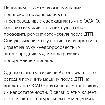
Напомним, что страховые компании
неоднократно
жаловались
на
«несправедливые сверхвыплаты» по ОСАГО,
которые взыскивает с них суд за отказ
проводить ремонт автомобиля после ДТП.
00:00
/
00:00
Они указывали, что участившаяся практика
играет на руку «недобросовестным
автопосредникам», и «пригрозили»
подорожанием полиса.
Однако юристы заявляли Autonews.ru, что
сегодня починить машину после ДТП на
выплаты по ОСАГО почти невозможно ввиду
их недостаточности. В связи с этим клиенты
настаивают на натуральном возмещении и
идут в суд, когда компания не может