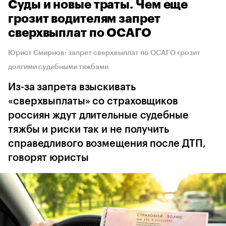
Суды и новые траты. Чем еще
грозит водителям запрет
сверхвыплат по ОСАГО
Юрист Смирнов: запрет сверхвыплат по ОСАГО грозит
долгими судебными тяжбами
Из-за запрета взыскивать
«сверхвыплаты» со страховщиков
россиян ждут длительные судебные
тяжбы и риски так и не получить
справедливого возмещения после ДТП,
говорят юристы