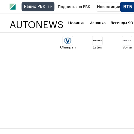
Подписка на РБК
Инвестиции
AUTONEWS
РБК Вино
Спорт
Школа управлени
Новинки
Изнанка
Легенды 90
Национальные проекты
Город
Ст
Changan
Esteo
Volga
Кредитные рейтинги
Франшизы
Политика
Экономика
Бизнес
Т