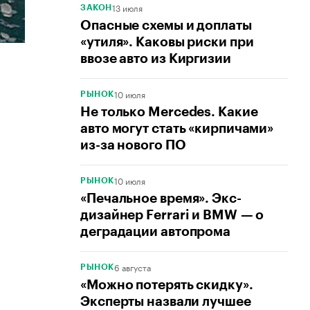
13 июля
ЗАКОН
Опасные схемы и доплаты
«утиля». Каковы риски при
ввозе авто из Киргизии
10 июля
РЫНОК
Не только Mercedes. Какие
авто могут стать «кирпичами»
из-за нового ПО
10 июля
РЫНОК
«Печальное время». Экс-
дизайнер Ferrari и BMW — о
деградации автопрома
6 августа
РЫНОК
«Можно потерять скидку».
Эксперты назвали лучшее