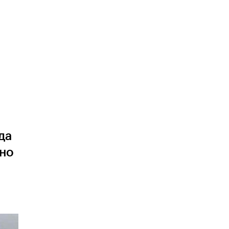
ы
да
 но