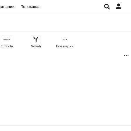
омпании
Телеканал
изионеры
дования
Omoda
Voyah
Все марки
Проверка контрагентов